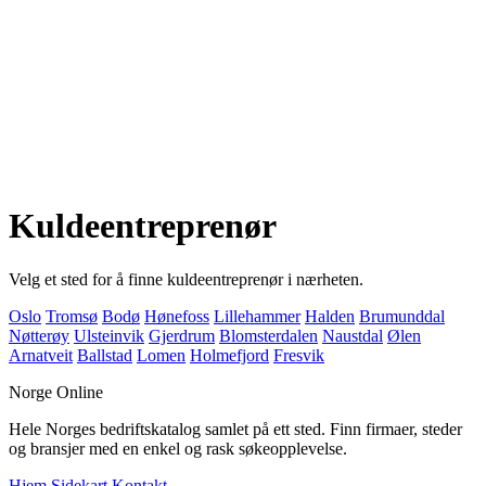
Kuldeentreprenør
Velg et sted for å finne kuldeentreprenør i nærheten.
Oslo
Tromsø
Bodø
Hønefoss
Lillehammer
Halden
Brumunddal
Nøtterøy
Ulsteinvik
Gjerdrum
Blomsterdalen
Naustdal
Ølen
Arnatveit
Ballstad
Lomen
Holmefjord
Fresvik
Norge Online
Hele Norges bedriftskatalog samlet på ett sted. Finn firmaer, steder
og bransjer med en enkel og rask søkeopplevelse.
Hjem
Sidekart
Kontakt