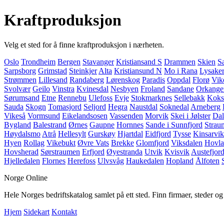
Kraftproduksjon
Velg et sted for å finne kraftproduksjon i nærheten.
Oslo
Trondheim
Bergen
Stavanger
Kristiansand S
Drammen
Skien
S
Sarpsborg
Grimstad
Steinkjer
Alta
Kristiansund N
Mo i Rana
Lysake
Strømmen
Lillesand
Randaberg
Lørenskog
Paradis
Oppdal
Florø
Vik
Svolvær
Geilo
Vinstra
Kvinesdal
Nesbyen
Froland
Sandane
Orkange
Sørumsand
Etne
Rennebu
Ulefoss
Evje
Stokmarknes
Sellebakk
Koks
Sauda
Skogn
Tomasjord
Seljord
Hegra
Naustdal
Soknedal
Arneberg
Vikeså
Vormsund
Eikelandsosen
Vassenden
Morvik
Skei i Jølster
Dal
Bygland
Balestrand
Ørnes
Gaupne
Hornnes
Sande i Sunnfjord
Strau
Høydalsmo
Atrå
Hellesylt
Gurskøy
Hjartdal
Eidfjord
Tysse
Kinsarvik
Hyen
Rollag
Vikebukt
Øvre Vats
Brekke
Glomfjord
Viksdalen
Hovl
Hovsherad
Sørstraumen
Erfjord
Øyestranda
Utvik
Kvisvik
Austefjor
Hjelledalen
Flornes
Herefoss
Ulvsvåg
Haukedalen
Hopland
Ålfoten
Norge Online
Hele Norges bedriftskatalog samlet på ett sted. Finn firmaer, steder o
Hjem
Sidekart
Kontakt