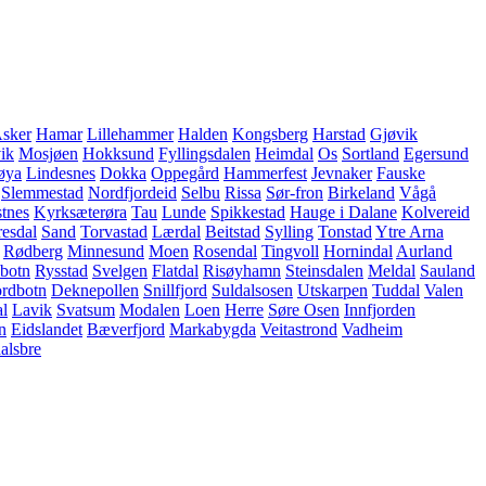
sker
Hamar
Lillehammer
Halden
Kongsberg
Harstad
Gjøvik
ik
Mosjøen
Hokksund
Fyllingsdalen
Heimdal
Os
Sortland
Egersund
øya
Lindesnes
Dokka
Oppegård
Hammerfest
Jevnaker
Fauske
Slemmestad
Nordfjordeid
Selbu
Rissa
Sør-fron
Birkeland
Vågå
tnes
Kyrksæterøra
Tau
Lunde
Spikkestad
Hauge i Dalane
Kolvereid
resdal
Sand
Torvastad
Lærdal
Beitstad
Sylling
Tonstad
Ytre Arna
Rødberg
Minnesund
Moen
Rosendal
Tingvoll
Hornindal
Aurland
botn
Rysstad
Svelgen
Flatdal
Risøyhamn
Steinsdalen
Meldal
Sauland
rdbotn
Deknepollen
Snillfjord
Suldalsosen
Utskarpen
Tuddal
Valen
l
Lavik
Svatsum
Modalen
Loen
Herre
Søre Osen
Innfjorden
n
Eidslandet
Bæverfjord
Markabygda
Veitastrond
Vadheim
alsbre