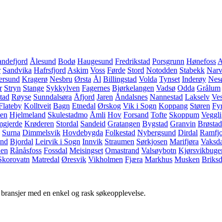
andefjord
Ålesund
Bodø
Haugesund
Fredrikstad
Porsgrunn
Hønefoss
A
r
Sandvika
Hafrsfjord
Askim
Voss
Førde
Stord
Notodden
Stabekk
Narv
ersund
Kragerø
Nesbru
Ørsta
Ål
Billingstad
Volda
Tynset
Inderøy
Nes
r
Stryn
Stange
Sykkylven
Fagernes
Bjørkelangen
Vadsø
Odda
Grålum
tad
Røyse
Sunndalsøra
Åfjord
Jaren
Åndalsnes
Nannestad
Lakselv
Ves
Flateby
Kolltveit
Bagn
Etnedal
Ørskog
Vik i Sogn
Koppang
Støren
Fy
en
Hjelmeland
Skulestadmo
Åmli
Hov
Forsand
Tofte
Skoppum
Veggli
mgjerde
Krøderen
Stordal
Sandeid
Gratangen
Bygstad
Granvin
Brøstad
Surna
Dimmelsvik
Hovdebygda
Folkestad
Nybergsund
Dirdal
Ramfjo
and
Bjordal
Leirvik i Sogn
Innvik
Straumen
Sørkjosen
Marifjøra
Vaksda
den
Rånåsfoss
Fossdal
Meisingset
Omastrand
Valsøybotn
Kjørsvikbuge
Skorovatn
Matredal
Øresvik
Vikholmen
Fjæra
Markhus
Musken
Briksd
g bransjer med en enkel og rask søkeopplevelse.