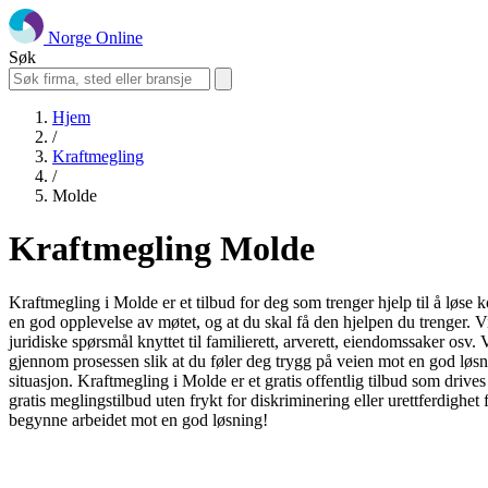
Norge Online
Søk
Hjem
/
Kraftmegling
/
Molde
Kraftmegling Molde
Kraftmegling i Molde er et tilbud for deg som trenger hjelp til å løse 
en god opplevelse av møtet, og at du skal få den hjelpen du trenger. V
juridiske spørsmål knyttet til familierett, arverett, eiendomssaker os
gjennom prosessen slik at du føler deg trygg på veien mot en god løsni
situasjon. Kraftmegling i Molde er et gratis offentlig tilbud som drives 
gratis meglingstilbud uten frykt for diskriminering eller urettferdighe
begynne arbeidet mot en god løsning!