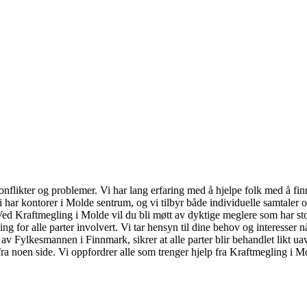
konflikter og problemer. Vi har lang erfaring med å hjelpe folk med å fin
i har kontorer i Molde sentrum, og vi tilbyr både individuelle samtaler
v. Ved Kraftmegling i Molde vil du bli møtt av dyktige meglere som har s
ng for alle parter involvert. Vi tar hensyn til dine behov og interesser
av Fylkesmannen i Finnmark, sikrer at alle parter blir behandlet likt uavh
t fra noen side. Vi oppfordrer alle som trenger hjelp fra Kraftmegling i 