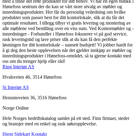
med å finne det rette produktet for ditt behov. Vi har en egen butikk i
Hønefoss sentrum der du kan se vårt store utvalg av møbler og
innredningsprodukter. Her får du personlig veiledning om hvilke
produkter som passer best for ditt kontorlokale, slik at du får det
optimale resultatet. I tillegg tilbyr vi gratis levering og montering av
alle møblene ved bestilling over en viss sum. Ved Kontormøbler og -
innredninger - Forhandler i Hønefoss fokuserer vi på god service,
rask leveringstid og lave priser slik at du kan få den perfekte
løsningen for ditt kontorlokale – uansett budsjett! Vi jobber hardt for
å gi deg den beste opplevelsen når det gjelder innkjøp av møbler og
innredningsprodukter i Hønefoss-området, så ta gjerne kontakt med
oss om du trenger hjelp eller råd!
Ring Interiør AS
Hvalsveien 46, 3514 Hønefoss
St Interiør AS
Hensmoveien 36, 3516 Hønefoss
Norge Online
Hele Norges bedriftskatalog samlet på ett sted. Finn firmaer, steder
og bransjer med en enkel og rask søkeopplevelse.
Hjem
Sidekart
Kontakt