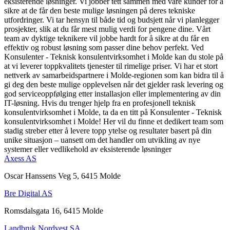
eksisterende løsninger. Vi jobber tett sammen med våre kunder for å
sikre at de får den beste mulige løsningen på deres tekniske
utfordringer. Vi tar hensyn til både tid og budsjett når vi planlegger
prosjekter, slik at du får mest mulig verdi for pengene dine. Vårt
team av dyktige teknikere vil jobbe hardt for å sikre at du får en
effektiv og robust løsning som passer dine behov perfekt. Ved
Konsulenter - Teknisk konsulentvirksomhet i Molde kan du stole på
at vi leverer toppkvalitets tjenester til rimelige priser. Vi har et stort
nettverk av samarbeidspartnere i Molde-regionen som kan bidra til å
gi deg den beste mulige opplevelsen når det gjelder rask levering og
god serviceoppfølging etter installasjon eller implementering av din
IT-løsning. Hvis du trenger hjelp fra en profesjonell teknisk
konsulentvirksomhet i Molde, ta da en titt på Konsulenter - Teknisk
konsulentvirksomhet i Molde! Her vil du finne et dedikert team som
stadig streber etter å levere topp ytelse og resultater basert på din
unike situasjon – uansett om det handler om utvikling av nye
systemer eller vedlikehold av eksisterende løsninger
Axess AS
Oscar Hanssens Veg 5, 6415 Molde
Bre Digital AS
Romsdalsgata 16, 6415 Molde
Landbruk Nordvest SA