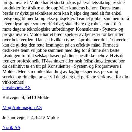
programvare i Molde har et sterkt fokus på kvalitetssikring av sine
produkter for å sikre at de oppfyller kundens behov. Deres team
består av dyktige teknikere som kan hjelpe deg med alt fra enkel
feilsøking til mer komplekse prosjekter. Teamet jobber sammen for å
levere løsninger som er effektive, skalerbare og robuste nok til å
møte dagens teknologiske utfordringer. Konsulenter - System- og
programvare i Molde har et bredt spekter av tjenester for bedrifter
over hele verden. Uansett hvilken type IT-problemer du står overfor
kan de gi deg den rette løsningen på en effektiv måte. Firmaets
dedikerte team vil jobbe sammen med deg for å finne den beste
løsningen for ditt selskap basert på dine spesifikke behov. Hvis du
trenger profesjonelle IT-løsninger eller rask feilsøkingstjeneste bør
du definitivt ta en titt på Konsulenter - System-og Programvare i
Molde . Med sin unike blanding av faglig ekspertise, personlig
service og rimelige priser vil de gi deg det perfekte verktøyet for din
virksomhet!
Createview AS
Britvegen 4, 6410 Molde
Mog Automasjon AS
Julsundvegen 14, 6412 Molde
Norik AS