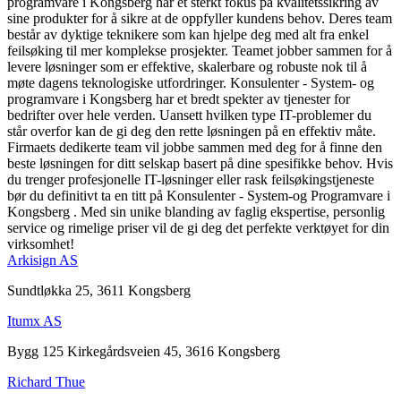
programvare i Kongsberg har et sterkt fokus på kvalitetssikring av
sine produkter for å sikre at de oppfyller kundens behov. Deres team
består av dyktige teknikere som kan hjelpe deg med alt fra enkel
feilsøking til mer komplekse prosjekter. Teamet jobber sammen for å
levere løsninger som er effektive, skalerbare og robuste nok til å
møte dagens teknologiske utfordringer. Konsulenter - System- og
programvare i Kongsberg har et bredt spekter av tjenester for
bedrifter over hele verden. Uansett hvilken type IT-problemer du
står overfor kan de gi deg den rette løsningen på en effektiv måte.
Firmaets dedikerte team vil jobbe sammen med deg for å finne den
beste løsningen for ditt selskap basert på dine spesifikke behov. Hvis
du trenger profesjonelle IT-løsninger eller rask feilsøkingstjeneste
bør du definitivt ta en titt på Konsulenter - System-og Programvare i
Kongsberg . Med sin unike blanding av faglig ekspertise, personlig
service og rimelige priser vil de gi deg det perfekte verktøyet for din
virksomhet!
Arkisign AS
Sundtløkka 25, 3611 Kongsberg
Itumx AS
Bygg 125 Kirkegårdsveien 45, 3616 Kongsberg
Richard Thue