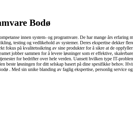
ramvare Bodø
kompetanse innen system- og programvare. De har mange års erfaring me
tvikling, testing og vedlikehold av systemer. Deres ekspertise dekker fl
kt fokus på kvalitetssikring av sine produkter for å sikre at de oppfyl
Teamet jobber sammen for å levere løsninger som er effektive, skalerbare
enester for bedrifter over hele verden. Uansett hvilken type IT-problem
 beste løsningen for ditt selskap basert på dine spesifikke behov. Hvis 
odø . Med sin unike blanding av faglig ekspertise, personlig service og r