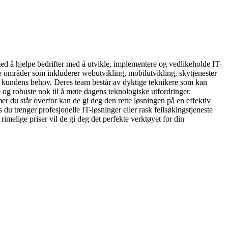
d å hjelpe bedrifter med å utvikle, implementere og vedlikeholde IT-
ere områder som inkluderer webutvikling, mobilutvikling, skytjenester
ler kundens behov. Deres team består av dyktige teknikere som kan
 og robuste nok til å møte dagens teknologiske utfordringer.
er du står overfor kan de gi deg den rette løsningen på en effektiv
du trenger profesjonelle IT-løsninger eller rask feilsøkingstjeneste
imelige priser vil de gi deg det perfekte verktøyet for din