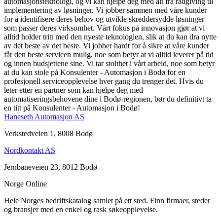
automasjonsteknologi, og vi kan hjelpe deg med alt fra rådgiving til
implementering av løsninger. Vi jobber sammen med våre kunder
for å identifisere deres behov og utvikle skreddersydde løsninger
som passer deres virksomhet. Vårt fokus på innovasjon gjør at vi
alltid holder tritt med den nyeste teknologien, slik at du kan dra nytte
av det beste av det beste. Vi jobber hardt for å sikre at våre kunder
får den beste servicen mulig, noe som betyr at vi alltid leverer på tid
og innen budsjettene sine. Vi tar stolthet i vårt arbeid, noe som betyr
at du kan stole på Konsulenter - Automasjon i Bodø for en
profesjonell serviceopplevelse hver gang du trenger det. Hvis du
leter etter en partner som kan hjelpe deg med
automatiseringsbehovene dine i Bodø-regionen, bør du definitivt ta
en titt på Konsulenter - Automasjon i Bodø!
Haneseth Automasjon AS
Verkstedveien 1, 8008 Bodø
Nordkontakt AS
Jernbaneveien 23, 8012 Bodø
Norge Online
Hele Norges bedriftskatalog samlet på ett sted. Finn firmaer, steder
og bransjer med en enkel og rask søkeopplevelse.