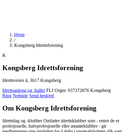
Hjem
/
Kongsberg Idrettsforening
K
Kongsberg Idrettsforening
Idrettsveien 4, 3617 Kongsberg
Idrettsanlegg og -haller
FLI
Orgnr. 937372876
Kongsberg
Ring
Nettside
Send beskjed
Om Kongsberg Idrettsforening
Idrettslag og -klubber Omfatter idrettsklubber som - enten de er
profesjonelle, halvprofesjonelle eller amatørklubber - gir
medlemmene sine mulighet for å delta i sportsaktiviteter slik som