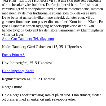
Ved Klær - En gros i Hønefoss vil vi at alle skal føle seg velkomne
når de besøker våre butikker. Derfor jobber vi hardt for å sikre at
vareutvalget vårt er oppdatert med de nyeste motetrendene, sammen
med noen av de mer tradisjonelle stilene som folk elsker så mye.
Dette betyr at uansett hvilken type antrekk du leter etter, vil du
garantert finne noe som passer din smak her! Kom innom Klær - En
gros i Hønefoss for en hyggelig handelsopplevelse der du kan
handle trygt og bekvemt fra den store variasjonen av klærmuligheter
vi har på lager!
Anne Gro Tandberg Tekstilagentur
Nedre Tandberg Gård Osloveien 115, 3511 Hønefoss
Focus Print AS
Hov Industrigård, 3515 Hønefoss
Hilde Ingeborg Sørlie
Regimentsveien 41, 3512 Hønefoss
Norge Online
Hele Norges bedriftskatalog samlet på ett sted. Finn firmaer, steder
og bransjer med en enkel og rask søkeopplevelse.