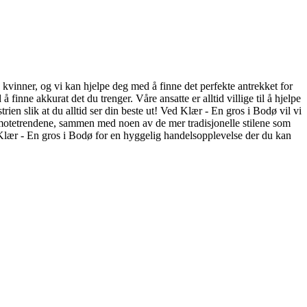
og kvinner, og vi kan hjelpe deg med å finne det perfekte antrekket for
finne akkurat det du trenger. Våre ansatte er alltid villige til å hjelpe
ien slik at du alltid ser din beste ut! Ved Klær - En gros i Bodø vil vi
te motetrendene, sammen med noen av de mer tradisjonelle stilene som
m Klær - En gros i Bodø for en hyggelig handelsopplevelse der du kan