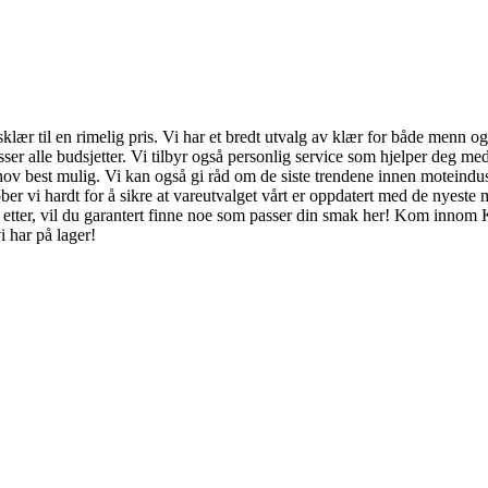
etsklær til en rimelig pris. Vi har et bredt utvalg av klær for både menn 
r alle budsjetter. Vi tilbyr også personlig service som hjelper deg med å 
hov best mulig. Vi kan også gi råd om de siste trendene innen moteindustr
bber vi hardt for å sikre at vareutvalget vårt er oppdatert med de nyes
ter etter, vil du garantert finne noe som passer din smak her! Kom inno
 har på lager!