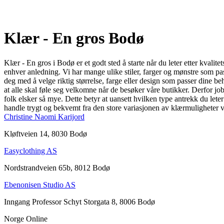
Klær - En gros Bodø
Klær - En gros i Bodø er et godt sted å starte når du leter etter kvalit
enhver anledning. Vi har mange ulike stiler, farger og mønstre som passe
deg med å velge riktig størrelse, farge eller design som passer dine be
at alle skal føle seg velkomne når de besøker våre butikker. Derfor jo
folk elsker så mye. Dette betyr at uansett hvilken type antrekk du le
handle trygt og bekvemt fra den store variasjonen av klærmuligheter vi
Christine Naomi Karijord
Kløftveien 14, 8030 Bodø
Easyclothing AS
Nordstrandveien 65b, 8012 Bodø
Ebenonisen Studio AS
Inngang Professor Schyt Storgata 8, 8006 Bodø
Norge Online