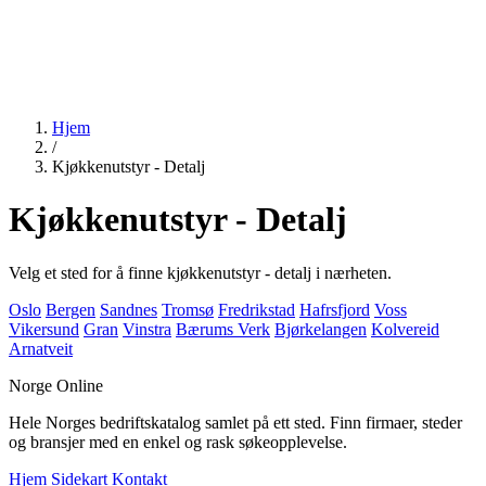
Hjem
/
Kjøkkenutstyr - Detalj
Kjøkkenutstyr - Detalj
Velg et sted for å finne kjøkkenutstyr - detalj i nærheten.
Oslo
Bergen
Sandnes
Tromsø
Fredrikstad
Hafrsfjord
Voss
Vikersund
Gran
Vinstra
Bærums Verk
Bjørkelangen
Kolvereid
Arnatveit
Norge Online
Hele Norges bedriftskatalog samlet på ett sted. Finn firmaer, steder
og bransjer med en enkel og rask søkeopplevelse.
Hjem
Sidekart
Kontakt