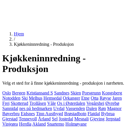
Hjem
/
Kjøkkeninnredning - Produksjon
Kjøkkeninnredning -
Produksjon
Velg et sted for å finne kjøkkeninnredning - produksjon i nærheten.
Oslo
Bergen
Kristiansand S
Sandnes
Skien
Porsgrunn
Kongsberg
Notodden
Ski
Melhus
Hemsedal
Orkanger
Etne
Otta
Røyse
Jaren
Frei
Skotterud
Trollåsen
Våle
Os i Østerdalen
Vegårshei
Øvrebø
Sannidal
nes på hedmarken
Uvdal
Vassenden
Dalen
Røn
Magnor
Bøverbru
Eidsnes
Tinn Austbygd
Brøstadbotn
Flatdal
Bybrua
Gjerstad
Tennevoll
Årland
Sel
Jostedal
Mesnali
Gjeving
Jerpstad
Vinjeøra
Herdla
Akland
Snartemo
Holmøyane