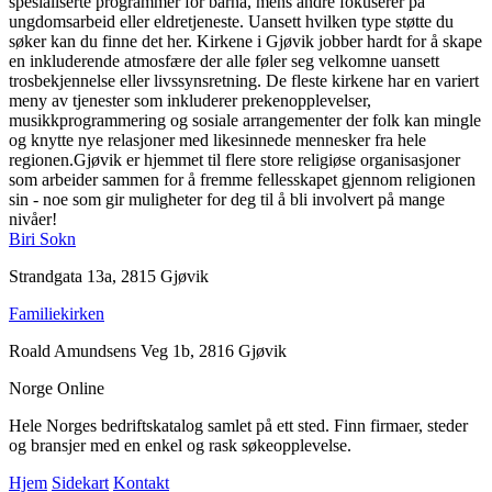
spesialiserte programmer for barna, mens andre fokuserer på
ungdomsarbeid eller eldretjeneste. Uansett hvilken type støtte du
søker kan du finne det her. Kirkene i Gjøvik jobber hardt for å skape
en inkluderende atmosfære der alle føler seg velkomne uansett
trosbekjennelse eller livssynsretning. De fleste kirkene har en variert
meny av tjenester som inkluderer prekenopplevelser,
musikkprogrammering og sosiale arrangementer der folk kan mingle
og knytte nye relasjoner med likesinnede mennesker fra hele
regionen.Gjøvik er hjemmet til flere store religiøse organisasjoner
som arbeider sammen for å fremme fellesskapet gjennom religionen
sin - noe som gir muligheter for deg til å bli involvert på mange
nivåer!
Biri Sokn
Strandgata 13a, 2815 Gjøvik
Familiekirken
Roald Amundsens Veg 1b, 2816 Gjøvik
Norge Online
Hele Norges bedriftskatalog samlet på ett sted. Finn firmaer, steder
og bransjer med en enkel og rask søkeopplevelse.
Hjem
Sidekart
Kontakt