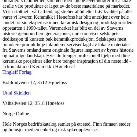
området. Vi jobber tett sammen med lokale leverandører for å sikre
at alle våre produkter er laget av de beste materialene på markedet.
Vi tar stolthet i vårt arbeid, og streber alltid etter høy kvalitet på alle
varer vi leverer. Keramikk i Hønefoss har blitt anerkjent over hele
landet for sin ekspertise innen keramisk design og produksjon siden
oppstarten i 1990-tallet. Varemerket har blitt en del av Staverns
historie gjennom flere generasjoner, noe som viser selskapets
dedikasjon til kunsten bak keramikkproduksjon. Selskapets mest
populære produktlinje inkluderer serviser lagd av lokale materialer
fra Staverns omland samt originale figurer inspirert av byens historie
og naturlige landskap. Hvis du trenger profesjonell hjelp med dine
keramiske prosjekter eller bare trenger inspirasjon til din neste idé -
ta kontakt med Keramikk i Hønefoss!
Tingleff Forlag
Botilrudveien 12, 3512 Hønefoss
Unni Skjolden
Valhallveien 12, 3518 Hønefoss
Norge Online
Hele Norges bedriftskatalog samlet på ett sted. Finn firmaer, steder
og bransjer med en enkel og rask søkeopplevelse.