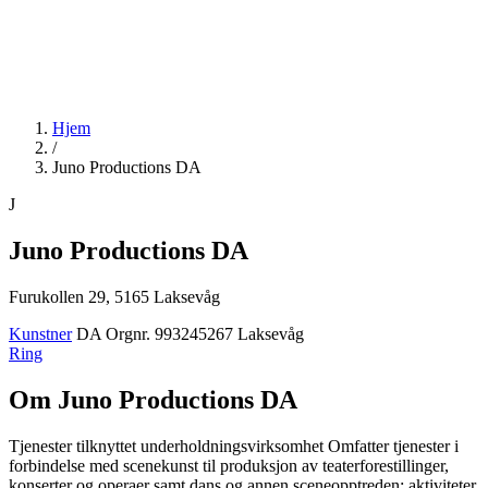
Hjem
/
Juno Productions DA
J
Juno Productions DA
Furukollen 29, 5165 Laksevåg
Kunstner
DA
Orgnr. 993245267
Laksevåg
Ring
Om Juno Productions DA
Tjenester tilknyttet underholdningsvirksomhet Omfatter tjenester i
forbindelse med scenekunst til produksjon av teaterforestillinger,
konserter og operaer samt dans og annen sceneopptreden: aktiviteter