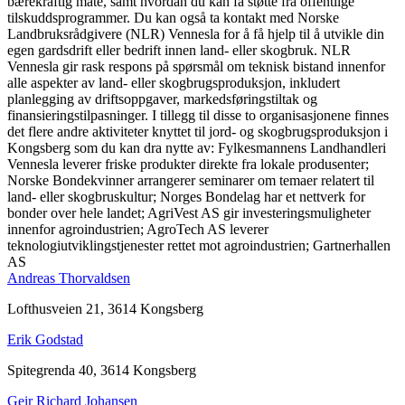
bærekraftig måte, samt hvordan du kan få støtte fra offentlige
tilskuddsprogrammer. Du kan også ta kontakt med Norske
Landbruksrådgivere (NLR) Vennesla for å få hjelp til å utvikle din
egen gardsdrift eller bedrift innen land- eller skogbruk. NLR
Vennesla gir rask respons på spørsmål om teknisk bistand innenfor
alle aspekter av land- eller skogbrugsproduksjon, inkludert
planlegging av driftsoppgaver, markedsføringstiltak og
finansieringstilpasninger. I tillegg til disse to organisasjonene finnes
det flere andre aktiviteter knyttet til jord- og skogbrugsproduksjon i
Kongsberg som du kan dra nytte av: Fylkesmannens Landhandleri
Vennesla leverer friske produkter direkte fra lokale produsenter;
Norske Bondekvinner arrangerer seminarer om temaer relatert til
land- eller skogbruskultur; Norges Bondelag har et nettverk for
bonder over hele landet; AgriVest AS gir investeringsmuligheter
innenfor agroindustrien; AgroTech AS leverer
teknologiutviklingstjenester rettet mot agroindustrien; Gartnerhallen
AS
Andreas Thorvaldsen
Lofthusveien 21, 3614 Kongsberg
Erik Godstad
Spitegrenda 40, 3614 Kongsberg
Geir Richard Johansen