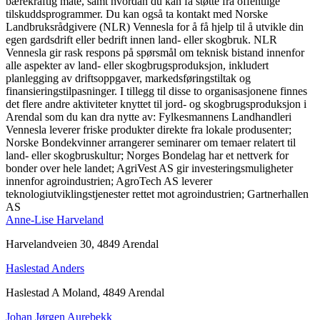
bærekraftig måte, samt hvordan du kan få støtte fra offentlige
tilskuddsprogrammer. Du kan også ta kontakt med Norske
Landbruksrådgivere (NLR) Vennesla for å få hjelp til å utvikle din
egen gardsdrift eller bedrift innen land- eller skogbruk. NLR
Vennesla gir rask respons på spørsmål om teknisk bistand innenfor
alle aspekter av land- eller skogbrugsproduksjon, inkludert
planlegging av driftsoppgaver, markedsføringstiltak og
finansieringstilpasninger. I tillegg til disse to organisasjonene finnes
det flere andre aktiviteter knyttet til jord- og skogbrugsproduksjon i
Arendal som du kan dra nytte av: Fylkesmannens Landhandleri
Vennesla leverer friske produkter direkte fra lokale produsenter;
Norske Bondekvinner arrangerer seminarer om temaer relatert til
land- eller skogbruskultur; Norges Bondelag har et nettverk for
bonder over hele landet; AgriVest AS gir investeringsmuligheter
innenfor agroindustrien; AgroTech AS leverer
teknologiutviklingstjenester rettet mot agroindustrien; Gartnerhallen
AS
Anne-Lise Harveland
Harvelandveien 30, 4849 Arendal
Haslestad Anders
Haslestad A Moland, 4849 Arendal
Johan Jørgen Aurebekk