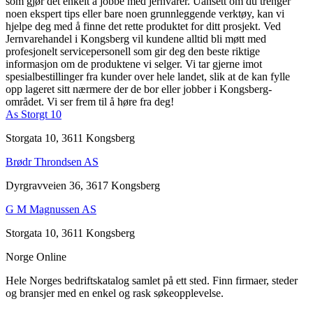
som gjør det enkelt å jobbe med jernvarer. Uansett om du trenger
noen ekspert tips eller bare noen grunnleggende verktøy, kan vi
hjelpe deg med å finne det rette produktet for ditt prosjekt. Ved
Jernvarehandel i Kongsberg vil kundene alltid bli møtt med
profesjonelt servicepersonell som gir deg den beste riktige
informasjon om de produktene vi selger. Vi tar gjerne imot
spesialbestillinger fra kunder over hele landet, slik at de kan fylle
opp lageret sitt nærmere der de bor eller jobber i Kongsberg-
området. Vi ser frem til å høre fra deg!
As Storgt 10
Storgata 10, 3611 Kongsberg
Brødr Throndsen AS
Dyrgravveien 36, 3617 Kongsberg
G M Magnussen AS
Storgata 10, 3611 Kongsberg
Norge Online
Hele Norges bedriftskatalog samlet på ett sted. Finn firmaer, steder
og bransjer med en enkel og rask søkeopplevelse.