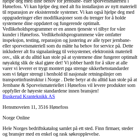
hjelpe deg med dine behov for jernbane- eller sporveismateriell i
Hønefoss. Vi kan hjelpe deg med alt fra installasjon av nytt materiell
til reparasjon av eksisterende systemer. Vi kan også hjelpe deg med
oppgraderinger eller modifikasjoner som du trenger for å holde
systemene dine oppdatert og fungerende optimalt.
Vedlikeholdsprogrammer er en annen tjeneste vi tilbyr for våre
kunder i Hønefoss. Vedlikeholdsprogrammene våre omfatter
inspeksjon, testing, reparasjon og justering av alle typer jernbane-
eller sporveismateriell som du måtte ha behov for service på. Dette
inkluderer alt fra signalanlegg til veisystemer, elektronisk materiell
osv., slik at du alltid kan stole på at systemene dine fungerer optimalt
nøyaktig slik de skal gjøre det! Vi jobber hardt for å sikre at alle
varer vi leverer er trygt montert pga strenge sikkerhetsstandarder
som vi følger strengt i henhold til nasjonale retningslinjer om
transportinfrastruktur i Norge . Dette betyr at du alltid kan stole på at
Jernbane & Sporveismateriellet i Hønefoss vil levere produkter som
oppfyller de høyeste standardene innen bransjen!
Buskerud Kranteknikk AS
Hensmoveien 11, 3516 Hønefoss
Norge Online
Hele Norges bedriftskatalog samlet på ett sted. Finn firmaer, steder
og bransjer med en enkel og rask søkeopplevelse.