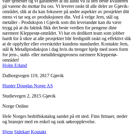
våre tjenester og vi garanterer at du alltid vil få den beste kvaliteten
på varene du mottar fra oss. Vi leverer raskt til alle deler av Gjøvik-
området, slik at du kan fokusere på andre aspekter av prosjektet ditt
mens vi tar seg av produksjonen din. Ved å velge Jern, stål og
metaller - Produksjon i Gjøvik som din leverandør kan du være
trygg på at du faktisk fikk det beste verdien for pengene dine
nærmere Kleppestø-området. Vi har en dedikert team som jobber
hardt for å sikre at alle prosjekter blir ferdigstilt raskt og effektivt slik
at de oppfyller eller overskrider kundens standarder. Kontakte Jern,
stål & Metallproduksjon i dag hvis du trenger hjelp med noen form
for jern-, stahl- eller metalldesignprosess nærmere Kleppestø-
omrádet!
Holm Erland
Dalborgvegen 119, 2817 Gjøvik
Hunter Douglas Norge AS
Studievegen 2, 2815 Gjøvik
Norge Online
Hele Norges bedriftskatalog samlet på ett sted. Finn firmaer, steder
og bransjer med en enkel og rask søkeopplevelse.
Hjem
Sidekart
Kontakt