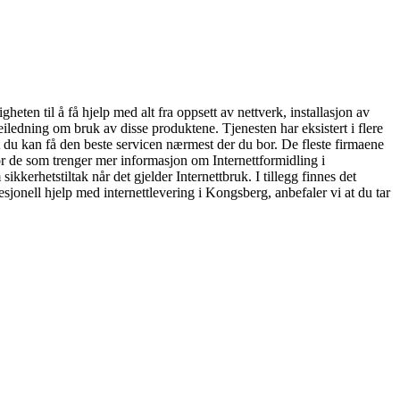
heten til å få hjelp med alt fra oppsett av nettverk, installasjon av
iledning om bruk av disse produktene. Tjenesten har eksistert i flere
at du kan få den beste servicen nærmest der du bor. De fleste firmaene
or de som trenger mer informasjon om Internettformidling i
rhetstiltak når det gjelder Internettbruk. I tillegg finnes det
sjonell hjelp med internettlevering i Kongsberg, anbefaler vi at du tar