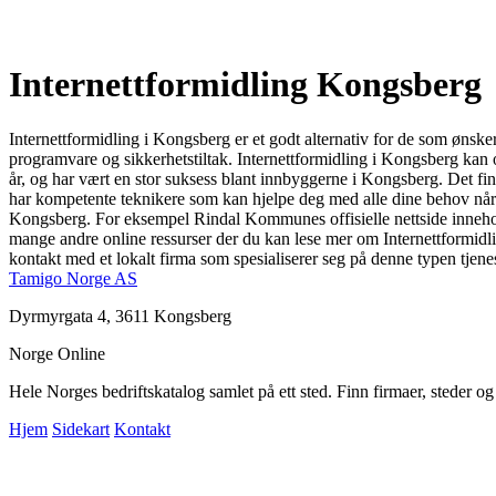
Internettformidling Kongsberg
Internettformidling i Kongsberg er et godt alternativ for de som ønsker 
programvare og sikkerhetstiltak. Internettformidling i Kongsberg kan o
år, og har vært en stor suksess blant innbyggerne i Kongsberg. Det fin
har kompetente teknikere som kan hjelpe deg med alle dine behov når d
Kongsberg. For eksempel Rindal Kommunes offisielle nettside inneholde
mange andre online ressurser der du kan lese mer om Internettformidlin
kontakt med et lokalt firma som spesialiserer seg på denne typen tjenes
Tamigo Norge AS
Dyrmyrgata 4, 3611 Kongsberg
Norge Online
Hele Norges bedriftskatalog samlet på ett sted. Finn firmaer, steder o
Hjem
Sidekart
Kontakt