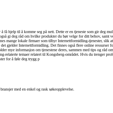
å få hjelp til å komme seg på nett. Dette er en tjeneste som gir deg mulig
gså gi deg råd om hvilke produkter du bør velge for ditt behov, samt ve
nes mange lokale firmaer som tilbyr Internettformidling-tjenester, slik 
et gjelder Internettformidling. Det finnes også flere online ressurser f
r mye informasjon om tjenestene deres, sammen med tips og råd om sikke
g-relaterte temaer relatert til Kongsberg-området. Hvis du trenger profe
ter for å føle deg trygg p
g bransjer med en enkel og rask søkeopplevelse.