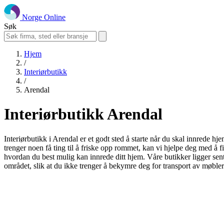
Norge Online
Søk
Hjem
/
Interiørbutikk
/
Arendal
Interiørbutikk Arendal
Interiørbutikk i Arendal er et godt sted å starte når du skal innrede hjem
trenger noen få ting til å friske opp rommet, kan vi hjelpe deg med å
hvordan du best mulig kan innrede ditt hjem. Våre butikker ligger sentral
området, slik at du ikke trenger å bekymre deg for transport av møbler 