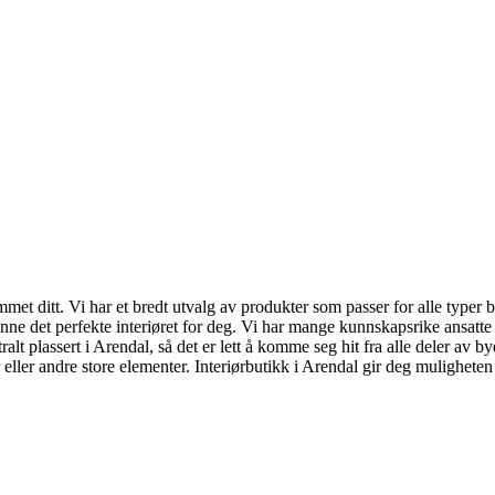
met ditt. Vi har et bredt utvalg av produkter som passer for alle typer bud
 finne det perfekte interiøret for deg. Vi har mange kunnskapsrike ansa
t plassert i Arendal, så det er lett å komme seg hit fra alle deler av byen
eller andre store elementer. Interiørbutikk i Arendal gir deg muligheten