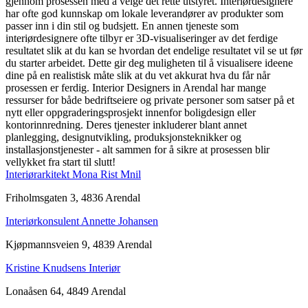
gjennom prosessen med å velge det rette utstyret. Interiørdesignere
har ofte god kunnskap om lokale leverandører av produkter som
passer inn i din stil og budsjett. En annen tjeneste som
interiørdesignere ofte tilbyr er 3D-visualiseringer av det ferdige
resultatet slik at du kan se hvordan det endelige resultatet vil se ut før
du starter arbeidet. Dette gir deg muligheten til å visualisere ideene
dine på en realistisk måte slik at du vet akkurat hva du får når
prosessen er ferdig. Interior Designers in Arendal har mange
ressurser for både bedriftseiere og private personer som satser på et
nytt eller oppgraderingsprosjekt innenfor boligdesign eller
kontorinnredning. Deres tjenester inkluderer blant annet
planlegging, designutvikling, produksjonsteknikker og
installasjonstjenester - alt sammen for å sikre at prosessen blir
vellykket fra start til slutt!
Interiørarkitekt Mona Rist Mnil
Friholmsgaten 3, 4836 Arendal
Interiørkonsulent Annette Johansen
Kjøpmannsveien 9, 4839 Arendal
Kristine Knudsens Interiør
Lonaåsen 64, 4849 Arendal