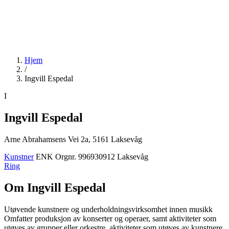
Hjem
/
Ingvill Espedal
I
Ingvill Espedal
Arne Abrahamsens Vei 2a, 5161 Laksevåg
Kunstner
ENK
Orgnr. 996930912
Laksevåg
Ring
Om Ingvill Espedal
Utøvende kunstnere og underholdningsvirksomhet innen musikk
Omfatter produksjon av konserter og operaer, samt aktiviteter som
utøves av grupper eller orkestre, aktiviteter som utøves av kunstnere