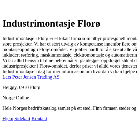
Industrimontasje Florø
Industrimontasje i Florø er et lokalt firma som tilbyr profesjonell mont
store prosjekter. Vi har et stort utvalg av kompetanse innenfor flere o
montasjeoppdrag i Florø-området. Vi jobber hardt for å sikre at alle vår
inkludert rørføring, maskinmontasje, elektromontasje og automatisering
Vi tar alltid hensyn til dine behov når vi planlegger oppdraget slik at d
industriprosjekter i Florø-området, derfor priser vi alltid vores tjen
Industrimontajse i dag for mer informasjon om hvordan vi kan hjelpe d
Lars Peter Jensen Trading AS
Helgøy, 6910 Florø
Norge Online
Hele Norges bedriftskatalog samlet på ett sted. Finn firmaer, steder o
Hjem
Sidekart
Kontakt