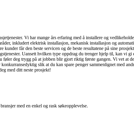
asjetjenester. Vi har mange års erfaring med å installere og vedlikeholde 
mråder, inkludert elektrisk installasjon, mekanisk installasjon og automa
e kunder får den beste servicen og de beste resultatene på sine prosjekter
stjenester. Uansett hvilken type oppdrag du trenger hjelp til, kan vi gi 
u føler deg trygg på at jobben blir gjort riktig første gangen. Vi vet at d
ester konkurransedyktig slik at du kan spare penger sammenlignet med and
eg med ditt neste prosjekt!
g bransjer med en enkel og rask søkeopplevelse.