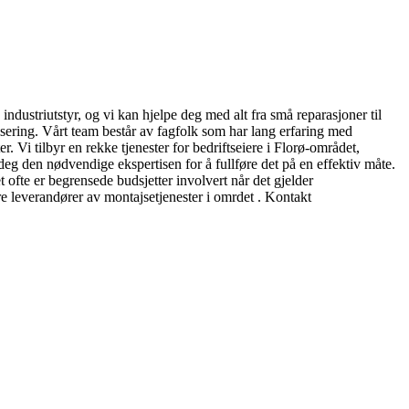
industriutstyr, og vi kan hjelpe deg med alt fra små reparasjoner til
tisering. Vårt team består av fagfolk som har lang erfaring med
. Vi tilbyr en rekke tjenester for bedriftseiere i Florø-området,
deg den nødvendige ekspertisen for å fullføre det på en effektiv måte.
et ofte er begrensede budsjetter involvert når det gjelder
re leverandører av montajsetjenester i omrdet . Kontakt