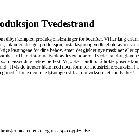
Produksjon Tvedestrand
om tilbyr komplett produksjonsløsninger for bedrifter. Vi har lang erfari
ester, inkludert design, produksjon, installasjon og vedlikehold av maski
ktige løsningene for dine behov, enten det gjelder nye maskiner eller op
omhet. Vi har et stort nettverk av leverandører i Tvedestrand-regionen 
e som passer dine behov perfekt. Vi jobber hardt for å holde prisene konk
rand . Hvis du trenger hjelp med noen form for industriell produksjon i
eg med å finne den rette løsningen slik at din virksomhet kan lykkes!
g bransjer med en enkel og rask søkeopplevelse.