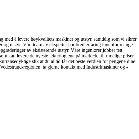
ng med å levere høykvalitets maskiner og utstyr, samtidig som vi sikrer
ner og utstyr. Vårt team av eksperter har bred erfaring innenfor mange
pgraderinger av eksisterende utstyr. Våre ingeniører jobber tett
som kan levere de nyeste teknologiene på markedet til rimelige priser.
urransedyktige slik at du alltid får det beste verdien for pengene dine
 Tvedestrand-regionen, ta gjerne kontakt med Industrimaskiner og -