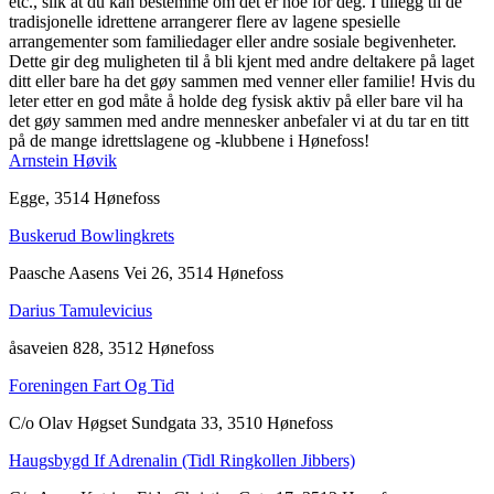
etc., slik at du kan bestemme om det er noe for deg. I tillegg til de
tradisjonelle idrettene arrangerer flere av lagene spesielle
arrangementer som familiedager eller andre sosiale begivenheter.
Dette gir deg muligheten til å bli kjent med andre deltakere på laget
ditt eller bare ha det gøy sammen med venner eller familie! Hvis du
leter etter en god måte å holde deg fysisk aktiv på eller bare vil ha
det gøy sammen med andre mennesker anbefaler vi at du tar en titt
på de mange idrettslagene og -klubbene i Hønefoss!
Arnstein Høvik
Egge, 3514 Hønefoss
Buskerud Bowlingkrets
Paasche Aasens Vei 26, 3514 Hønefoss
Darius Tamulevicius
åsaveien 828, 3512 Hønefoss
Foreningen Fart Og Tid
C/o Olav Høgset Sundgata 33, 3510 Hønefoss
Haugsbygd If Adrenalin (Tidl Ringkollen Jibbers)