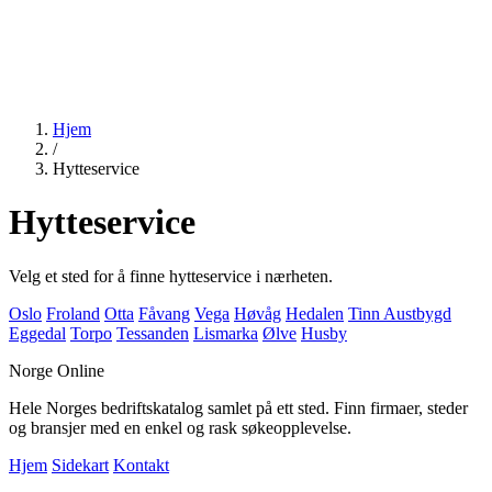
Hjem
/
Hytteservice
Hytteservice
Velg et sted for å finne hytteservice i nærheten.
Oslo
Froland
Otta
Fåvang
Vega
Høvåg
Hedalen
Tinn Austbygd
Eggedal
Torpo
Tessanden
Lismarka
Ølve
Husby
Norge Online
Hele Norges bedriftskatalog samlet på ett sted. Finn firmaer, steder
og bransjer med en enkel og rask søkeopplevelse.
Hjem
Sidekart
Kontakt