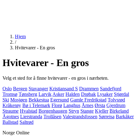
Hjem
/
Hvitevarer - En gros
Hvitevarer - En gros
Velg et sted for å finne hvitevarer - en gros i nærheten.
Oslo
Bergen
Stavanger
Kristiansand S
Drammen
Sandefjord
Tromsø
Tønsberg
Larvik
Asker
Halden
Drøbak
Lysaker
Stjørdal
Ski
Mosjøen
Bekkestua
Egersund
Gamle Fredrikstad
Tolvsrød
Kråkerøy
Bø i Telemark
Florø
Langhus
Årnes
Ørsta
Gjerdrum
Straume
Hvalstad
Borgenhaugen
Stryn
Stange
Kjeller
Birkeland
Ågotnes
Lierstranda
Trollåsen
Valestrandsfossen
Sørreisa
Barkåker
Ballstad
Saltrød
Norge Online