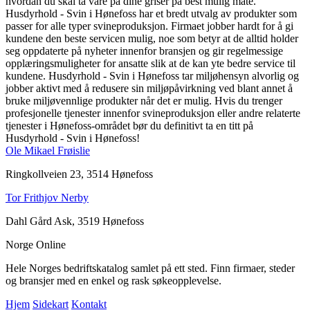
hvordan du skal ta vare på dine griser på best mulig måte.
Husdyrhold - Svin i Hønefoss har et bredt utvalg av produkter som
passer for alle typer svineproduksjon. Firmaet jobber hardt for å gi
kundene den beste servicen mulig, noe som betyr at de alltid holder
seg oppdaterte på nyheter innenfor bransjen og gir regelmessige
opplæringsmuligheter for ansatte slik at de kan yte bedre service til
kundene. Husdyrhold - Svin i Hønefoss tar miljøhensyn alvorlig og
jobber aktivt med å redusere sin miljøpåvirkning ved blant annet å
bruke miljøvennlige produkter når det er mulig. Hvis du trenger
profesjonelle tjenester innenfor svineproduksjon eller andre relaterte
tjenester i Hønefoss-området bør du definitivt ta en titt på
Husdyrhold - Svin i Hønefoss!
Ole Mikael Frøislie
Ringkollveien 23, 3514 Hønefoss
Tor Frithjov Nerby
Dahl Gård Ask, 3519 Hønefoss
Norge Online
Hele Norges bedriftskatalog samlet på ett sted. Finn firmaer, steder
og bransjer med en enkel og rask søkeopplevelse.
Hjem
Sidekart
Kontakt