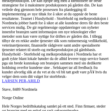
melkeproduksjon. De kan hjelpe deg med å identifisere de beste
strategiene for å maksimere produksjonen på gården din. De kan
veilede deg gjennom hele prosessen fra planlegging til
implementering av nye tiltak for å sikre at du oppnår de beste
resultatene. Teamet i Husdyrhold - Storfehold og melkeproduksjon i
Nordmela jobber hardt for å sikre at alle kundene deres får den beste
servicen mulig. De gir regelmessige oppdateringer om nyheter
innenfor bransjen samt informasjon om nye teknologier eller
metoder som kan være nyttige for driften av gården din. I tillegg
tilbyr de en rekke andre tjenester slik som rutinemessig vedlikehold,
veterinærtjenester, finansielle rådgivere samt andre spesialiserte
tjenester relatert til storfe-og melkeproduksjon på gårdsbasis.
Husdyrhold - Storfehold og melkeproduksjon i Nordmela har et
godt rykte blant lokale bønder da de alltid leverer topp service basert
pga sin brede kunnskap om bransjen sammen med sin dedikerte
holdning overfor kundene sine . Selskapet tar all feedback fra
kunder alvorlig slik at du vet at du vil bli tatt godt vare pÃ¥ hvis du
velger dem som ditt valget for storfebruk-
LARSEN PER-ARILD
Stave, 8489 Nordmela
Norge Online
Hele Norges bedriftskatalog samlet på ett sted. Finn firmaer, steder
og bransjer med en enkel og rask søkeopplevelse.