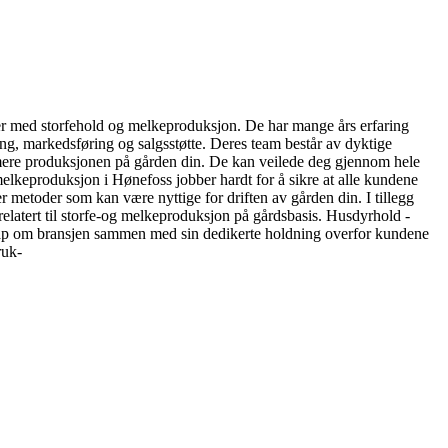
ver med storfehold og melkeproduksjon. De har mange års erfaring
ing, markedsføring og salgsstøtte. Deres team består av dyktige
simere produksjonen på gården din. De kan veilede deg gjennom hele
melkeproduksjon i Hønefoss jobber hardt for å sikre at alle kundene
 metoder som kan være nyttige for driften av gården din. I tillegg
r relatert til storfe-og melkeproduksjon på gårdsbasis. Husdyrhold -
nskap om bransjen sammen med sin dedikerte holdning overfor kundene
ruk-