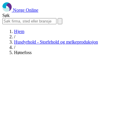
Norge Online
Søk
Hjem
/
Husdyrhold - Storfehold og melkeproduksjon
/
Hønefoss