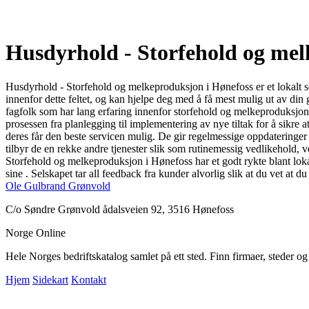
Husdyrhold - Storfehold og me
Husdyrhold - Storfehold og melkeproduksjon i Hønefoss er et lokalt s
innenfor dette feltet, og kan hjelpe deg med å få mest mulig ut av din
fagfolk som har lang erfaring innenfor storfehold og melkeproduksjon
prosessen fra planlegging til implementering av nye tiltak for å sikre
deres får den beste servicen mulig. De gir regelmessige oppdateringer
tilbyr de en rekke andre tjenester slik som rutinemessig vedlikehold, ve
Storfehold og melkeproduksjon i Hønefoss har et godt rykte blant lok
sine . Selskapet tar all feedback fra kunder alvorlig slik at du vet at d
Ole Gulbrand Grønvold
C/o Søndre Grønvold ådalsveien 92, 3516 Hønefoss
Norge Online
Hele Norges bedriftskatalog samlet på ett sted. Finn firmaer, steder o
Hjem
Sidekart
Kontakt