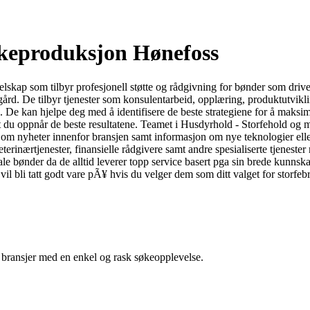
lkeproduksjon Hønefoss
elskap som tilbyr profesjonell støtte og rådgivning for bønder som dri
 gård. De tilbyr tjenester som konsulentarbeid, opplæring, produktutvikl
. De kan hjelpe deg med å identifisere de beste strategiene for å mak
 at du oppnår de beste resultatene. Teamet i Husdyrhold - Storfehold og 
 om nyheter innenfor bransjen samt informasjon om nye teknologier eller
terinærtjenester, finansielle rådgivere samt andre spesialiserte tjeneste
ale bønder da de alltid leverer topp service basert pga sin brede kun
u vil bli tatt godt vare pÃ¥ hvis du velger dem som ditt valget for storfeb
g bransjer med en enkel og rask søkeopplevelse.