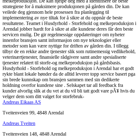
melkeproduksjon. De kan hjelpe deg med å identifisere de beste
strategiene for å maksimere produksjonen på gården din. De kan
veilede deg gjennom hele prosessen fra planlegging til
implementering av nye tiltak for å sikre at du oppnår de beste
resultatene. Teamet i Husdyrhold - Storfehold og melkeproduksjon i
Arendal jobber hardt for å sikre at alle kundene deres får den beste
servicen mulig. De gir regelmessige oppdateringer om nyheter
innenfor bransjen samt informasjon om nye teknologier eller
metoder som kan være nyttige for driften av gården din. I tillegg
tilbyr de en rekke andre tjenester slik som rutinemessig vedlikehold,
veterinærtjenester, finansielle rådgivere samt andre spesialiserte
tjenester relatert til storfe-og melkeproduksjon på gårdsbasis.
Husdyrhold - Storfehold og melkeproduksjon i Arendal har et godt
rykte blant lokale bønder da de alltid leverer topp service basert pga
sin brede kunnskap om bransjen sammen med sin dedikerte
holdning overfor kundene sine . Selskapet tar all feedback fra
kunder alvorlig slik at du vet at du vil bli tatt godt vare pÃ¥ hvis du
velger dem som ditt valget for storfebruk-
Andreas Eikaas AS
Tveitenveien 99, 4848 Arendal
Andreas Tveiten
Tveitenveien 148, 4848 Arendal