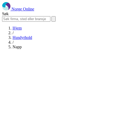
Norge Online
Søk
Hjem
/
Husdyrhold
/
Napp