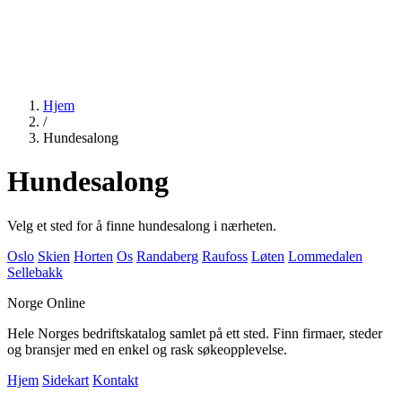
Hjem
/
Hundesalong
Hundesalong
Velg et sted for å finne hundesalong i nærheten.
Oslo
Skien
Horten
Os
Randaberg
Raufoss
Løten
Lommedalen
Sellebakk
Norge Online
Hele Norges bedriftskatalog samlet på ett sted. Finn firmaer, steder
og bransjer med en enkel og rask søkeopplevelse.
Hjem
Sidekart
Kontakt