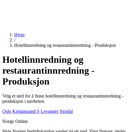
Hjem
/
Hotellinnredning og restaurantinnredning - Produksjon
Hotellinnredning og
restaurantinnredning -
Produksjon
Velg et sted for å finne hotellinnredning og restaurantinnredning -
produksjon i nærheten.
Oslo
Kristiansand S
Levanger
Stordal
Norge Online
Hele Norges bedriftskatalog samlet på ett sted. Finn firmaer, steder