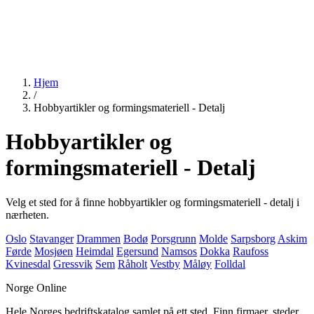
Hjem
/
Hobbyartikler og formingsmateriell - Detalj
Hobbyartikler og
formingsmateriell - Detalj
Velg et sted for å finne hobbyartikler og formingsmateriell - detalj i
nærheten.
Oslo
Stavanger
Drammen
Bodø
Porsgrunn
Molde
Sarpsborg
Askim
Førde
Mosjøen
Heimdal
Egersund
Namsos
Dokka
Raufoss
Kvinesdal
Gressvik
Sem
Råholt
Vestby
Måløy
Folldal
Norge Online
Hele Norges bedriftskatalog samlet på ett sted. Finn firmaer, steder