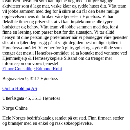
kvalifisert personell som kan hjelpe deg med å utføre daglige
aktiviteter som å lage mat, vaske klær og rydde huset ditt. Vårt team
vil jobbe sammen med deg for å sikre at du får den beste mulige
opplevelsen mens du bruker våre tjenester i Hønefoss. Vi har
fleksible timer og priser slik at vi kan imøtekomme alle typer
budsjetter og behov. Vårt team vil jobbe sammen med deg for å
finne en løsning som passer best for din situasjon. Vi tar alltid
hensyn til dine personlige preferanser når vi planlegger våre tjenester
slik at du føler deg trygg på at vi gir deg den best mulige støtten i
Hønefoss-området. Vi er her for å gi trygghet og styrke til de som
trenger det mest i Hønefoss-området, så ta kontakt med vennene ved
Hjemmehjelp & Hemsesykepleie Silsand om du trenger mer
informasjon om vores tjeneste!
Elinor Consulting Edmond Robi
Begnaveien 9, 3517 Hønefoss
Omhu Holding AS
Ullerålsgata 45, 3513 Hønefoss
Norge Online
Hele Norges bedriftskatalog samlet på ett sted. Finn firmaer, steder
og bransjer med en enkel og rask søkeopplevelse.