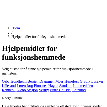
Hjem
/
Hjelpemidler for funksjonshemmede
Hjelpemidler for
funksjonshemmede
Velg et sted for å finne hjelpemidler for funksjonshemmede i
nærheten.
Oslo
Trondheim
Bergen
Drammen
Moss
Hønefoss
Gjøvik
Lysaker
Lillesand
Lørenskog
Finnsnes
Hagan
Sandane
Lommedalen
Rennebu
Klepp Stasjon
Vestby
Østre Gausdal
Leirsund
Norge Online
Hele Norges bedriftskatalog samlet på ett sted. Finn firmaer, steder