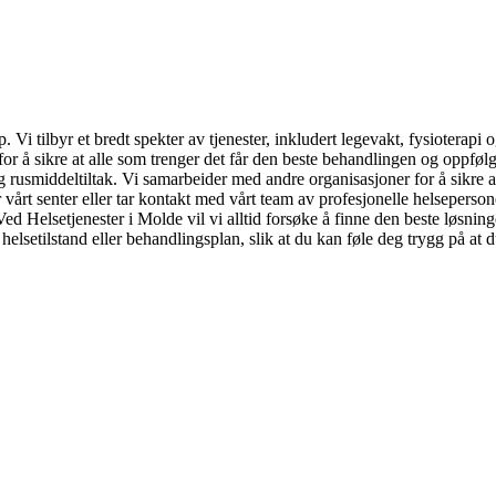
lp. Vi tilbyr et bredt spekter av tjenester, inkludert legevakt, fysioterap
or å sikre at alle som trenger det får den beste behandlingen og oppfølg
og rusmiddeltiltak. Vi samarbeider med andre organisasjoner for å sikre 
vårt senter eller tar kontakt med vårt team av profesjonelle helsepersone
 Helsetjenester i Molde vil vi alltid forsøke å finne den beste løsninge
lsetilstand eller behandlingsplan, slik at du kan føle deg trygg på at d