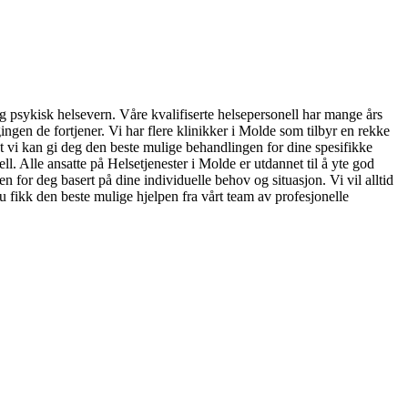
i og psykisk helsevern. Våre kvalifiserte helsepersonell har mange års
ingen de fortjener. Vi har flere klinikker i Molde som tilbyr en rekke
at vi kan gi deg den beste mulige behandlingen for dine spesifikke
ll. Alle ansatte på Helsetjenester i Molde er utdannet til å yte god
n for deg basert på dine individuelle behov og situasjon. Vi vil alltid
u fikk den beste mulige hjelpen fra vårt team av profesjonelle