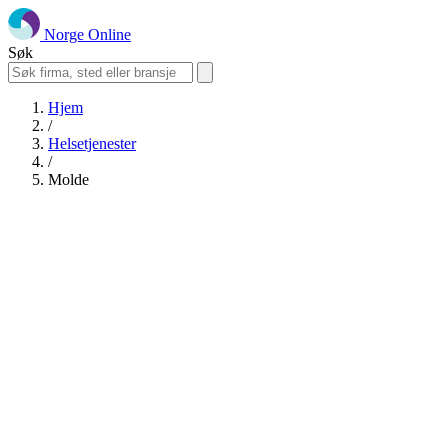
Norge Online
Søk
Hjem
/
Helsetjenester
/
Molde