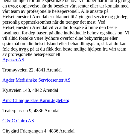
behandlingen for dine spesifikke behov. Vi jobber hardt for å gi deg
en trygg opplevelse når du besøker vårt senter eller tar kontakt med
vårt team av profesjonelle helsepersonell. Alle ansatte på
Helsetjenester i Arendal er utdannet til å yte god service og gir deg
personlig oppmerksomhet når du trenger det mest. Ved
Helsetjenester i Arendal vil vi alltid forsøke å finne den beste
løsningen for deg basert på dine individuelle behov og situasjon. Vi
vil alltid forsøke være lydhøre overfor dine bekymringer eller
spørsmål om din helsetilstand eller behandlingsplan, slik at du kan
føle deg trygg på at du fikk den beste mulige hjelpen fra vårt team
av profesjonelle helsepersonell
Agazzo AS
Tromøyveien 22, 4841 Arendal
Agder Medisinske Servicesenter AS
Kystveien 148, 4842 Arendal
Amc Clinique Else Karin Jegteberg
Teaterplassen 9, 4836 Arendal
C & C Chiro AS
Citygård Friergangen 4, 4836 Arendal