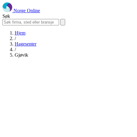
Norge Online
Søk
Hjem
/
Hagesenter
/
Gjøvik