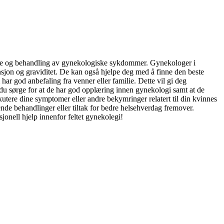
agnose og behandling av gynekologiske sykdommer. Gynekologer i
sjon og graviditet. De kan også hjelpe deg med å finne den beste
ar god anbefaling fra venner eller familie. Dette vil gi deg
 du sørge for at de har god opplæring innen gynekologi samt at de
skutere dine symptomer eller andre bekymringer relatert til din kvinnes
ende behandlinger eller tiltak for bedre helsehverdag fremover.
jonell hjelp innenfor feltet gynekolegi!