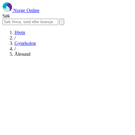
Norge Online
Søk
Hjem
/
Gynekolog
/
Ålesund