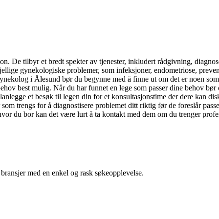
jon. De tilbyr et bredt spekter av tjenester, inkludert rådgivning, di
jellige gynekologiske problemer, som infeksjoner, endometriose, preven
 gynekolog i Ålesund bør du begynne med å finne ut om det er noen som h
 behov best mulig. Når du har funnet en lege som passer dine behov bør
planlegge et besøk til legen din for et konsultasjonstime der dere kan di
som trengs for å diagnostisere problemet ditt riktig før de foreslår pass
hvor du bor kan det være lurt å ta kontakt med dem om du trenger profes
g bransjer med en enkel og rask søkeopplevelse.