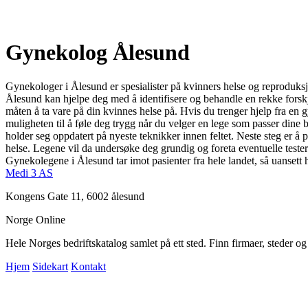
Gynekolog Ålesund
Gynekologer i Ålesund er spesialister på kvinners helse og reproduks
Ålesund kan hjelpe deg med å identifisere og behandle en rekke forsk
måten å ta vare på din kvinnes helse på. Hvis du trenger hjelp fra en
muligheten til å føle deg trygg når du velger en lege som passer dine
holder seg oppdatert på nyeste teknikker innen feltet. Neste steg er å 
helse. Legene vil da undersøke deg grundig og foreta eventuelle tester 
Gynekolegene i Ålesund tar imot pasienter fra hele landet, så uansett 
Medi 3 AS
Kongens Gate 11, 6002 ålesund
Norge Online
Hele Norges bedriftskatalog samlet på ett sted. Finn firmaer, steder o
Hjem
Sidekart
Kontakt