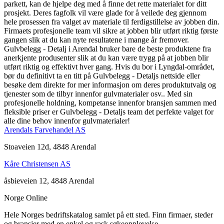
parkett, kan de hjelpe deg med å finne det rette materialet for ditt
prosjekt. Deres fagfolk vil være glade for å veilede deg gjennom
hele prosessen fra valget av materiale til ferdigstillelse av jobben din.
Firmaets profesjonelle team vil sikre at jobben blir utført riktig første
gangen slik at du kan nyte resultatene i mange år fremover.
Gulvbelegg - Detalj i Arendal bruker bare de beste produktene fra
anerkjente produsenter slik at du kan være trygg på at jobben blir
utført riktig og effektivt hver gang. Hvis du bor i Lyngdal-området,
bør du definitivt ta en titt på Gulvbelegg - Detaljs nettside eller
besøke dem direkte for mer informasjon om deres produktutvalg og
tjenester som de tilbyr innenfor gulvmaterialer osv.. Med sin
profesjonelle holdning, kompetanse innenfor bransjen sammen med
fleksible priser er Gulvbelegg - Detaljs team det perfekte valget for
alle dine behov innenfor gulvmaterialer!
Arendals Farvehandel AS
Stoaveien 12d, 4848 Arendal
Kåre Christensen AS
åsbieveien 12, 4848 Arendal
Norge Online
Hele Norges bedriftskatalog samlet på ett sted. Finn firmaer, steder
og bransjer med en enkel og rask søkeopplevelse.