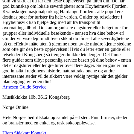
som vil sikre at du får den beste opplevelsen på turen din. De har
god kunnskap om lokale severdigheter som Høyheimsvik Fjorden,
Kvamskogen nasjonalpark og Hardangerfjorden - alle populære
destinasjoner for turister fra hele verden. Guider og reiseledere i
Høyheimsvik kan hjelpe deg med alt fra transport til
overnattingstilbud. De kan organisere dagsturer eller helgeturer for
grupper eller individuelle besøkende - uansett hva dine behov er!
Guider vil vise deg rundt byen slik at du får sett alle severdighetene
på en effektiv måte uten å glemme noen av de mindre kjente stedene
som ofte gir den beste opplevelsen! Hvis du leter etter en guide eller
reiseleder i Kongsberg så trenger du ikke lete lenger! Det finnes
flere guider som tilbyr personlig service basert på dine behov - enten
det er dagsturer eller lengre turer over flere dager. Siden guider har
god innsikt i regionens historie, naturattraksjonene og andre
interessante steder vil de sikkert være veldig nyttige når det gjelder
planlegging av ferien din!
Arnesen Guide Service
Musikkløkka 10b, 3612 Kongsberg
Norge Online
Hele Norges bedriftskatalog samlet på ett sted. Finn firmaer, steder
og bransjer med en enkel og rask søkeopplevelse.
Hjem
Sidekart
Kontakt