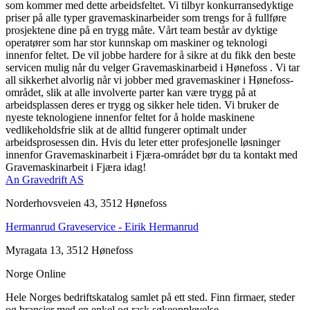
som kommer med dette arbeidsfeltet. Vi tilbyr konkurransedyktige
priser på alle typer gravemaskinarbeider som trengs for å fullføre
prosjektene dine på en trygg måte. Vårt team består av dyktige
operatører som har stor kunnskap om maskiner og teknologi
innenfor feltet. De vil jobbe hardere for å sikre at du fikk den beste
servicen mulig når du velger Gravemaskinarbeid i Hønefoss . Vi tar
all sikkerhet alvorlig når vi jobber med gravemaskiner i Hønefoss-
området, slik at alle involverte parter kan være trygg på at
arbeidsplassen deres er trygg og sikker hele tiden. Vi bruker de
nyeste teknologiene innenfor feltet for å holde maskinene
vedlikeholdsfrie slik at de alltid fungerer optimalt under
arbeidsprosessen din. Hvis du leter etter profesjonelle løsninger
innenfor Gravemaskinarbeit i Fjæra-omrádet bør du ta kontakt med
Gravemaskinarbeit i Fjæra idag!
An Gravedrift AS
Norderhovsveien 43, 3512 Hønefoss
Hermanrud Graveservice - Eirik Hermanrud
Myragata 13, 3512 Hønefoss
Norge Online
Hele Norges bedriftskatalog samlet på ett sted. Finn firmaer, steder
og bransjer med en enkel og rask søkeopplevelse.