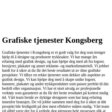
Grafiske tjenester Kongsberg
Grafiske tjenester i Kongsberg er et godt valg for deg som trenger
hjelp til å designe og produsere trykksaker. Vi har mange års
erfaring med grafisk design, og kan hjelpe deg med alt fra logoer,
brosjyrer, plakater og annet reklame- og markedsmateriell. Vi jobber
hardt for å sikre at du får det beste resultatet ut av dine grafiske
prosjekter. Vi tilbyr en rekke tjenester som dekker alle aspekter av
grafisk design. Vi kan hjelpe deg med å skape unike logoer,
bannere, plakater og andre trykkprodukter som passer perfekt til din
bedrift eller organisasjon. Vi har et stort utvalg av profesjonelle
verktøy som garanterer at du får det beste resultatet på kortest mulig
tid. Vårt team består av dyktige designere som har lang erfaring
innenfor bransjen. De vil jobbe sammen med deg for å sikre at ditt
prosjekt blir ferdigstilt på den mest effektive måten mulig. Vårt team
vil alltid være der for å veilede deg gjennom hele prosessen slik at