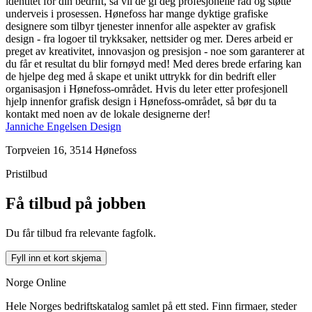
identitet for din bedrift, så vil de gi deg profesjonelle råd og støtte
underveis i prosessen. Hønefoss har mange dyktige grafiske
designere som tilbyr tjenester innenfor alle aspekter av grafisk
design - fra logoer til trykksaker, nettsider og mer. Deres arbeid er
preget av kreativitet, innovasjon og presisjon - noe som garanterer at
du får et resultat du blir fornøyd med! Med deres brede erfaring kan
de hjelpe deg med å skape et unikt uttrykk for din bedrift eller
organisasjon i Hønefoss-området. Hvis du leter etter profesjonell
hjelp innenfor grafisk design i Hønefoss-området, så bør du ta
kontakt med noen av de lokale designerne der!
Janniche Engelsen Design
Torpveien 16, 3514 Hønefoss
Pristilbud
Få tilbud på jobben
Du får tilbud fra relevante fagfolk.
Fyll inn et kort skjema
Norge Online
Hele Norges bedriftskatalog samlet på ett sted. Finn firmaer, steder